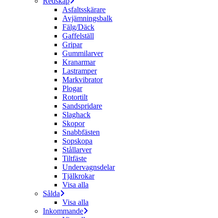
Redskap
Asfaltsskärare
Avjämningsbalk
Fälg/Däck
Gaffelställ
Gripar
Gummilarver
Kranarmar
Lastramper
Markvibrator
Plogar
Rotortilt
Sandspridare
Slaghack
Skopor
Snabbfästen
Sopskopa
Stållarver
Tiltfäste
Undervagnsdelar
Tjälkrokar
Visa alla
Sålda
Visa alla
Inkommande