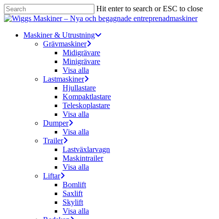
Skip
Hit enter to search or ESC to close
to
Close
main
Search
content
Menu
Maskiner & Utrustning
Grävmaskiner
Midigrävare
Minigrävare
Visa alla
Lastmaskiner
Hjullastare
Kompaktlastare
Teleskoplastare
Visa alla
Dumper
Visa alla
Trailer
Lastväxlarvagn
Maskintrailer
Visa alla
Liftar
Bomlift
Saxlift
Skylift
Visa alla