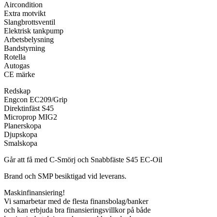
Aircondition
Extra motvikt
Slangbrottsventil
Elektrisk tankpump
Arbetsbelysning
Bandstyrning
Rotella
Autogas
CE märke
Redskap
Engcon EC209/Grip
Direktinfäst S45
Microprop MIG2
Planerskopa
Djupskopa
Smalskopa
Går att få med C-Smörj och Snabbfäste S45 EC-Oil
Brand och SMP besiktigad vid leverans.
Maskinfinansiering!
Vi samarbetar med de flesta finansbolag/banker
och kan erbjuda bra finansieringsvillkor på både