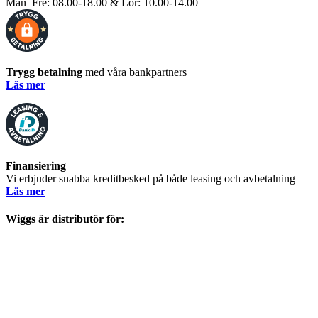
Mån–Fre: 08.00-18.00 & Lör: 10.00-14.00
Trygg betalning
med våra bankpartners
Läs mer
Finansiering
Vi erbjuder snabba kreditbesked på både leasing och avbetalning
Läs mer
Wiggs är distributör för: