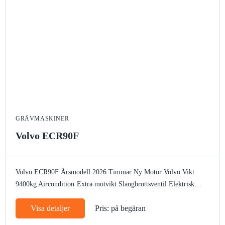
GRÄVMASKINER
Volvo ECR90F
Volvo ECR90F
Årsmodell 2026
Timmar Ny
Motor Volvo
Vikt
9400kg
Aircondition
Extra motvikt
Slangbrottsventil
Elektrisk
tankpump
Arbetsbelysning
Bandstyrning
Rotella
Autogas
CE märke
Visa detaljer
Pris: på begäran