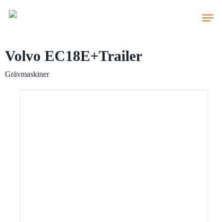
Skip
to
main
content
Volvo EC18E+Trailer
Grävmaskiner