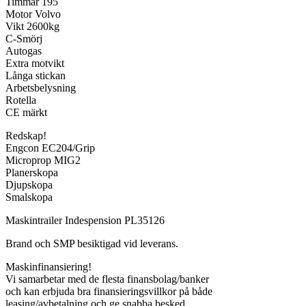
Timmar 195
Motor Volvo
Vikt 2600kg
C-Smörj
Autogas
Extra motvikt
Långa stickan
Arbetsbelysning
Rotella
CE märkt
Redskap!
Engcon EC204/Grip
Microprop MIG2
Planerskopa
Djupskopa
Smalskopa
Maskintrailer Indespension PL35126
Brand och SMP besiktigad vid leverans.
Maskinfinansiering!
Vi samarbetar med de flesta finansbolag/banker
och kan erbjuda bra finansieringsvillkor på både
leasing/avbetalning och ge snabba besked.