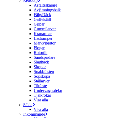
Redskap
Asfaltsskärare
Avjämningsbalk
Fälg/Däck
Gaffelställ
Gripar
Gummilarver
Kranarmar
Lastramper
Markvibrator
Plogar
Rotortilt
Sandspridare
Slaghack
Skopor
Snabbfästen
Sopskopa
Stållarver
Tiltfäste
Undervagnsdelar
Tjälkrokar
Visa alla
Sålda
Visa alla
Inkommande