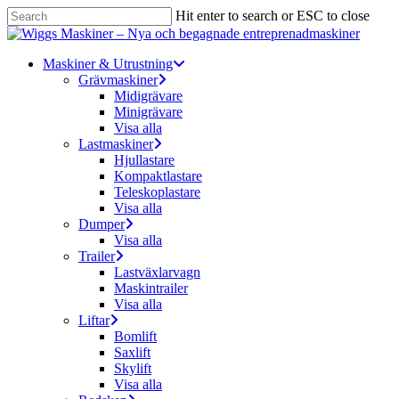
Skip
Hit enter to search or ESC to close
to
Close
main
Search
content
Menu
Maskiner & Utrustning
Grävmaskiner
Midigrävare
Minigrävare
Visa alla
Lastmaskiner
Hjullastare
Kompaktlastare
Teleskoplastare
Visa alla
Dumper
Visa alla
Trailer
Lastväxlarvagn
Maskintrailer
Visa alla
Liftar
Bomlift
Saxlift
Skylift
Visa alla