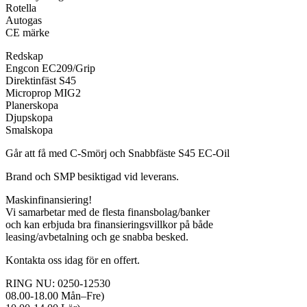
Rotella
Autogas
CE märke
Redskap
Engcon EC209/Grip
Direktinfäst S45
Microprop MIG2
Planerskopa
Djupskopa
Smalskopa
Går att få med C-Smörj och Snabbfäste S45 EC-Oil
Brand och SMP besiktigad vid leverans.
Maskinfinansiering!
Vi samarbetar med de flesta finansbolag/banker
och kan erbjuda bra finansieringsvillkor på både
leasing/avbetalning och ge snabba besked.
Kontakta oss idag för en offert.
RING NU: 0250-12530
08.00-18.00 Mån–Fre)