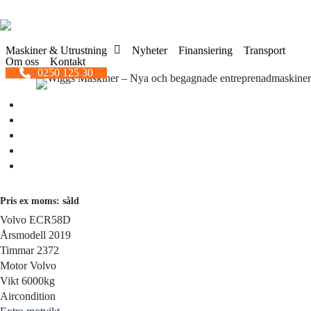
Skip
to
main
Volvo ECR58D
Maskiner & Utrustning
Nyheter
Finansiering
Transport
content
Om oss
Kontakt
0250 125 30
Midigrävare
Hjullastare
Visa
Las
alla
Minigrävare
Kompaktlastare
M
Visa alla
Teleskoplastare
Pris ex moms: såld
Visa alla
Volvo ECR58D
Årsmodell 2019
Timmar 2372
Motor Volvo
Vikt 6000kg
Aircondition