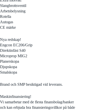
Extra motvikt
Slangbrottsventil
Arbetsbelysning
Rotella
Autogas
CE märke
Nya redskap!
Engcon EC206/Grip
Direktinfäst S40
Microprop MIG2
Planerskopa
Djupskopa
Smalskopa
Brand och SMP besiktigad vid leverans.
Maskinfinansiering!
Vi samarbetar med de flesta finansbolag/banker
och kan erbjuda bra finansieringsvillkor på både