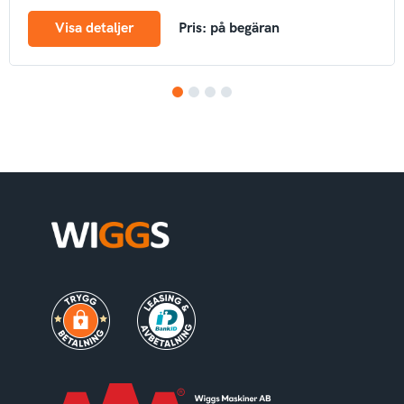
tankpump
Arbetsbelysning
Bandstyrning
Rotella
Autogas
CE
Visa detaljer
Pris: på begäran
märke
1
2
3
4