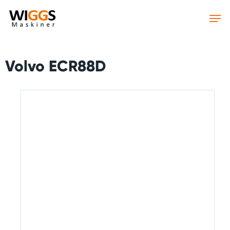
Skip
to
main
content
Volvo ECR88D