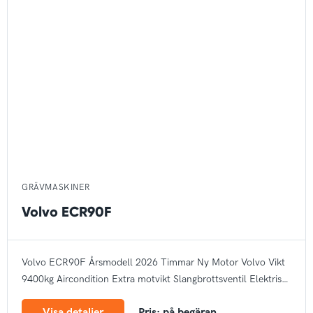
GRÄVMASKINER
Volvo ECR90F
Volvo ECR90F
Årsmodell 2026
Timmar Ny
Motor Volvo
Vikt
9400kg
Aircondition
Extra motvikt
Slangbrottsventil
Elektrisk
tankpump
Arbetsbelysning
Bandstyrning
Rotella
Autogas
CE
Visa detaljer
Pris: på begäran
märke