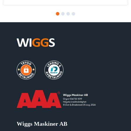
1
2
3
4
Wiggs Maskiner AB