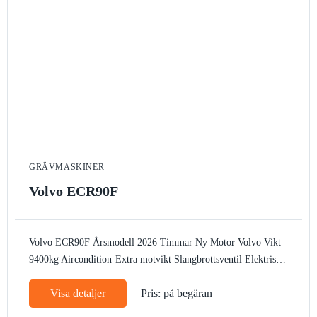
GRÄVMASKINER
Volvo ECR90F
Volvo ECR90F
Årsmodell 2026
Timmar Ny
Motor Volvo
Vikt
9400kg
Aircondition
Extra motvikt
Slangbrottsventil
Elektrisk
tankpump
Arbetsbelysning
Bandstyrning
Rotella
Autogas
CE
Visa detaljer
Pris: på begäran
märke