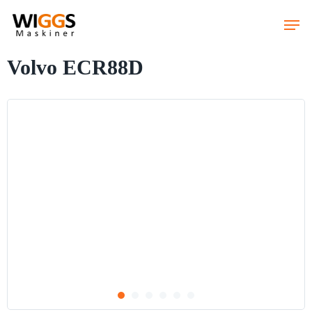
Skip
to
main
content
Volvo ECR88D