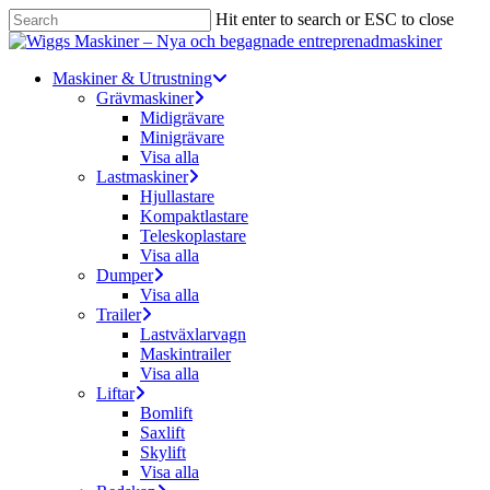
Skip
Hit enter to search or ESC to close
to
Close
main
Search
content
Menu
Maskiner & Utrustning
Grävmaskiner
Midigrävare
Minigrävare
Visa alla
Lastmaskiner
Hjullastare
Kompaktlastare
Teleskoplastare
Visa alla
Dumper
Visa alla
Trailer
Lastväxlarvagn
Maskintrailer
Visa alla
Liftar
Bomlift
Saxlift
Skylift
Visa alla