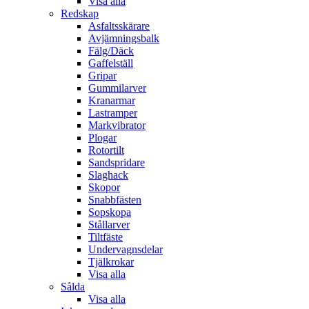
Visa alla
Redskap
Asfaltsskärare
Avjämningsbalk
Fälg/Däck
Gaffelställ
Gripar
Gummilarver
Kranarmar
Lastramper
Markvibrator
Plogar
Rotortilt
Sandspridare
Slaghack
Skopor
Snabbfästen
Sopskopa
Stållarver
Tiltfäste
Undervagnsdelar
Tjälkrokar
Visa alla
Sålda
Visa alla