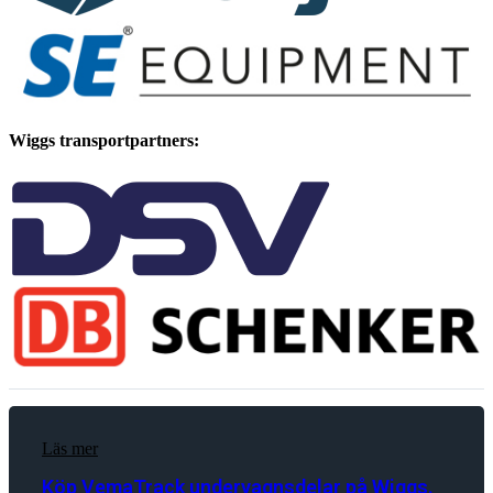
Wiggs transportpartners:
Läs mer
Köp VemaTrack undervagnsdelar på Wiggs.