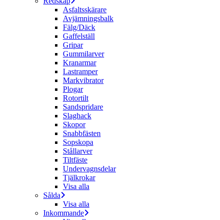
Redskap
Asfaltsskärare
Avjämningsbalk
Fälg/Däck
Gaffelställ
Gripar
Gummilarver
Kranarmar
Lastramper
Markvibrator
Plogar
Rotortilt
Sandspridare
Slaghack
Skopor
Snabbfästen
Sopskopa
Stållarver
Tiltfäste
Undervagnsdelar
Tjälkrokar
Visa alla
Sålda
Visa alla
Inkommande