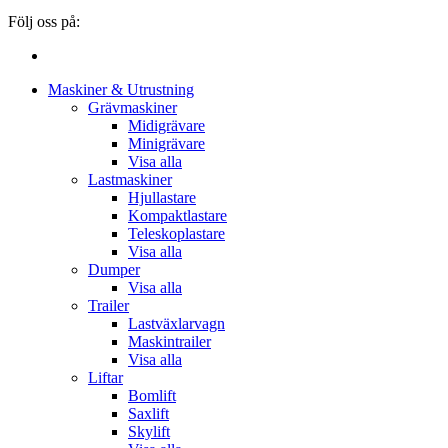
Följ oss på:
Close
Maskiner & Utrustning
Menu
Grävmaskiner
Midigrävare
Minigrävare
Visa alla
Lastmaskiner
Hjullastare
Kompaktlastare
Teleskoplastare
Visa alla
Dumper
Visa alla
Trailer
Lastväxlarvagn
Maskintrailer
Visa alla
Liftar
Bomlift
Saxlift
Skylift