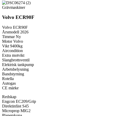
Grävmaskiner
Volvo ECR90F
Volvo ECR90F
Årsmodell 2026
Timmar Ny
Motor Volvo
Vikt 9400kg
Aircondition
Extra motvikt
Slangbrottsventil
Elektrisk tankpump
Arbetsbelysning
Bandstyrning
Rotella
Autogas
CE märke
Redskap
Engcon EC209/Grip
Direktinfäst S45
Microprop MIG2
Planerskopa