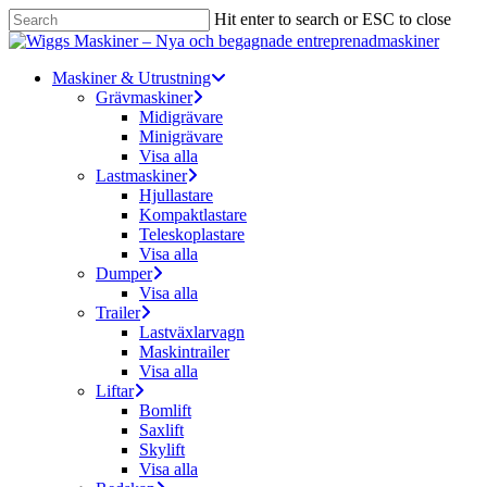
Skip
Hit enter to search or ESC to close
to
Close
main
Search
content
Menu
Maskiner & Utrustning
Grävmaskiner
Midigrävare
Minigrävare
Visa alla
Lastmaskiner
Hjullastare
Kompaktlastare
Teleskoplastare
Visa alla
Dumper
Visa alla
Trailer
Lastväxlarvagn
Maskintrailer
Visa alla
Liftar
Bomlift
Saxlift
Skylift
Visa alla