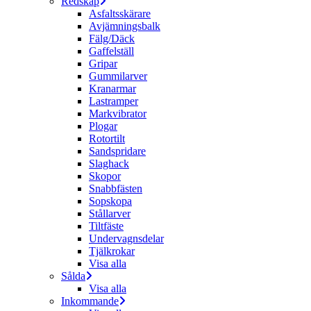
Redskap
Asfaltsskärare
Avjämningsbalk
Fälg/Däck
Gaffelställ
Gripar
Gummilarver
Kranarmar
Lastramper
Markvibrator
Plogar
Rotortilt
Sandspridare
Slaghack
Skopor
Snabbfästen
Sopskopa
Stållarver
Tiltfäste
Undervagnsdelar
Tjälkrokar
Visa alla
Sålda
Visa alla
Inkommande