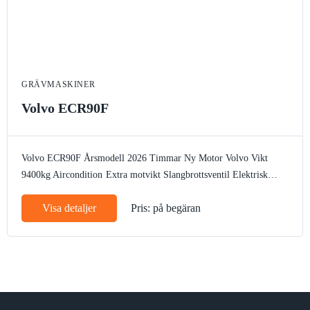
GRÄVMASKINER
Volvo ECR90F
Volvo ECR90F
Årsmodell 2026
Timmar Ny
Motor Volvo
Vikt
9400kg
Aircondition
Extra motvikt
Slangbrottsventil
Elektrisk
tankpump
Arbetsbelysning
Bandstyrning
Rotella
Autogas
CE märke
Visa detaljer
Pris: på begäran