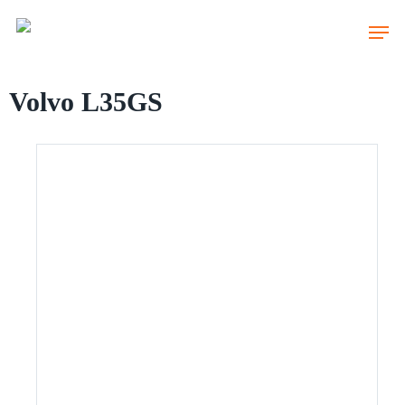
Skip
to
main
content
Volvo L35GS