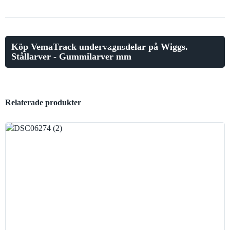
Läs mer
Köp VemaTrack undervagnsdelar på Wiggs.
Stållarver - Gummilarver mm
Relaterade produkter