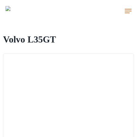
Skip
to
main
content
Volvo L35GT