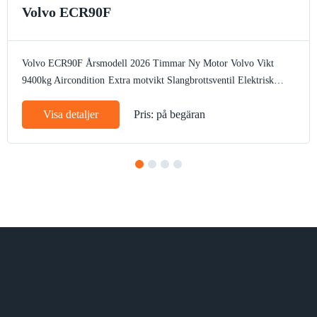
Volvo ECR90F
Volvo ECR90F
Årsmodell 2026
Timmar Ny
Motor Volvo
Vikt
9400kg
Aircondition
Extra motvikt
Slangbrottsventil
Elektrisk
tankpump
Arbetsbelysning
Bandstyrning
Rotella
Autogas
CE märke
Visa detaljer
Pris: på begäran
1
2
3
4