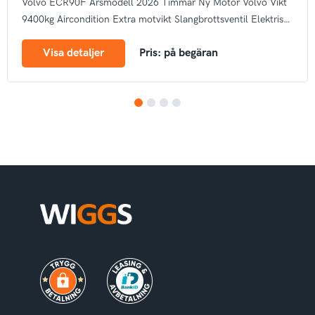
Volvo ECR90F
Årsmodell 2026
Timmar Ny
Motor Volvo
Vikt
9400kg
Aircondition
Extra motvikt
Slangbrottsventil
Elektrisk
tankpump
Arbetsbelysning
Bandstyrning
Rotella
Autogas
CE
Visa detaljer
Pris: på begäran
märke
1
2
3
4