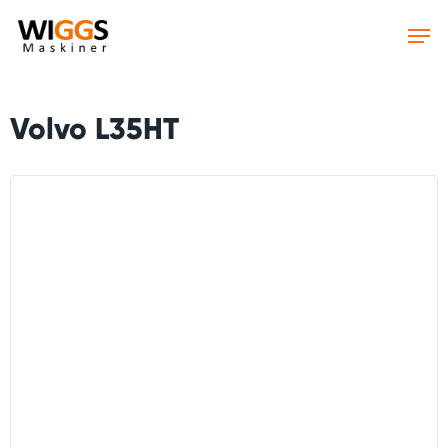
Skip
to
main
content
Volvo L35HT