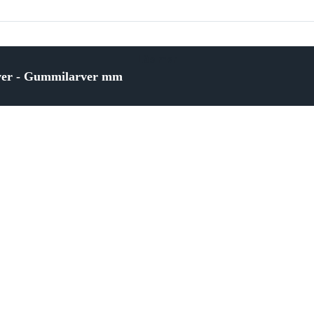
Läs mer
rver - Gummilarver mm