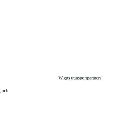
Visa alla
Wiggs transportpartners:
g och