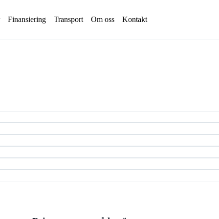
Finansiering
Transport
Om oss
Kontakt
Avjämningsbalk
växlarvagn
Fälg/Däck
ntrailer
Gaffelställ
alla
Gripar
Gummilarver
Kranarmar
ift
Lastramper
ft
Markvibrator
ft
Plogar
alla
Rotortilt
Sandspridare