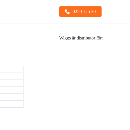
0250 125 30
Wiggs är distributör för:
Snabbfästen
Sopskopa
Stållarver
Tiltfäste
Undervagnsdelar
Tjälkrokar
Visa alla
Visa alla