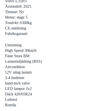
Volvo L35HT
Visa alla
Asfal
Årsmodell: 2025
Timmar: Ny
Motor: stage 5
Totalvkt: 6300kg
CE-märkning
Fabriksgaranti
Utrustning
High Speed 30km/h
Fäste Stora BM
Lastarmsfjädring (BSS)
Aircondition
12V uttag lastarn
3-4 funktion
hand-inch valve
LED lampor 2x2
Däck 420/65R24
Luftstol
Rotella