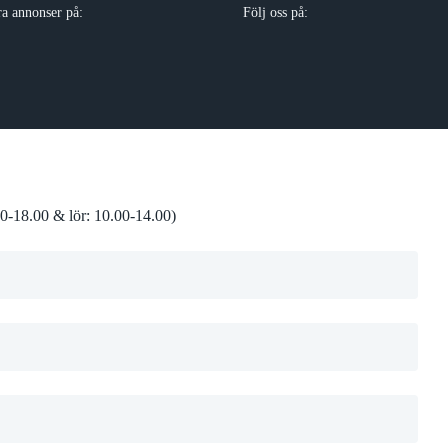
ra annonser på:
Följ oss på:
0-18.00 & lör: 10.00-14.00)