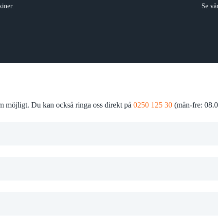
iner.
Se vå
som möjligt. Du kan också ringa oss direkt på
0250 125 30
(mån-fre: 08.0