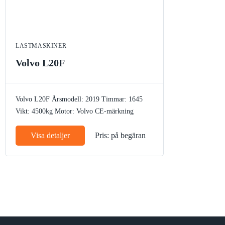
LASTMASKINER
Volvo L20F
Volvo L20F
Årsmodell: 2019
Timmar: 1645
Vikt: 4500kg
Motor: Volvo
CE-märkning
Visa detaljer
Pris: på begäran