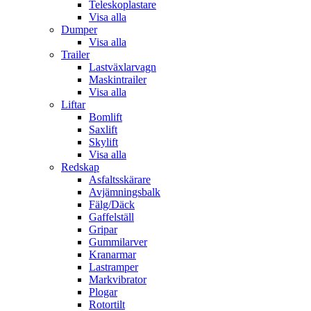
Teleskoplastare
Visa alla
Dumper
Visa alla
Trailer
Lastväxlarvagn
Maskintrailer
Visa alla
Liftar
Bomlift
Saxlift
Skylift
Visa alla
Redskap
Asfaltsskärare
Avjämningsbalk
Fälg/Däck
Gaffelställ
Gripar
Gummilarver
Kranarmar
Lastramper
Markvibrator
Plogar
Rotortilt