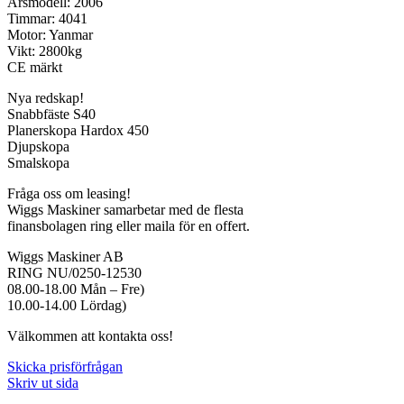
Årsmodell: 2006
Timmar: 4041
Motor: Yanmar
Vikt: 2800kg
CE märkt
Nya redskap!
Snabbfäste S40
Planerskopa Hardox 450
Djupskopa
Smalskopa
Fråga oss om leasing!
Wiggs Maskiner samarbetar med de flesta
finansbolagen ring eller maila för en offert.
Wiggs Maskiner AB
RING NU/0250-12530
08.00-18.00 Mån – Fre)
10.00-14.00 Lördag)
Välkommen att kontakta oss!
Skicka prisförfrågan
Skriv ut sida