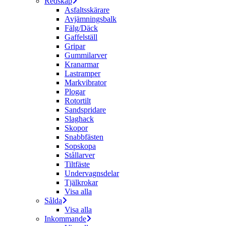
Redskap
Asfaltsskärare
Avjämningsbalk
Fälg/Däck
Gaffelställ
Gripar
Gummilarver
Kranarmar
Lastramper
Markvibrator
Plogar
Rotortilt
Sandspridare
Slaghack
Skopor
Snabbfästen
Sopskopa
Stållarver
Tiltfäste
Undervagnsdelar
Tjälkrokar
Visa alla
Sålda
Visa alla
Inkommande