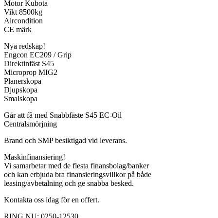
Motor Kubota
Vikt 8500kg
Aircondition
CE märk
Nya redskap!
Engcon EC209 / Grip
Direktinfäst S45
Microprop MIG2
Planerskopa
Djupskopa
Smalskopa
Går att få med Snabbfäste S45 EC-Oil
Centralsmörjning
Brand och SMP besiktigad vid leverans.
Maskinfinansiering!
Vi samarbetar med de flesta finansbolag/banker
och kan erbjuda bra finansieringsvillkor på både
leasing/avbetalning och ge snabba besked.
Kontakta oss idag för en offert.
RING NU: 0250-12530