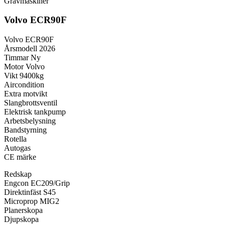
Grävmaskiner
Volvo ECR90F
Volvo ECR90F
Årsmodell 2026
Timmar Ny
Motor Volvo
Vikt 9400kg
Aircondition
Extra motvikt
Slangbrottsventil
Elektrisk tankpump
Arbetsbelysning
Bandstyrning
Rotella
Autogas
CE märke
Redskap
Engcon EC209/Grip
Direktinfäst S45
Microprop MIG2
Planerskopa
Djupskopa