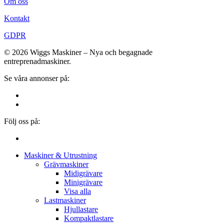
Om oss
Kontakt
GDPR
© 2026 Wiggs Maskiner – Nya och begagnade
entreprenadmaskiner.
Se våra annonser på:
Följ oss på:
Close
Maskiner & Utrustning
Menu
Grävmaskiner
Midigrävare
Minigrävare
Visa alla
Lastmaskiner
Hjullastare
Kompaktlastare