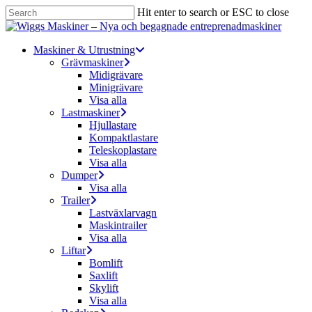
Skip
Hit enter to search or ESC to close
to
Close
main
Search
content
Menu
Maskiner & Utrustning
Grävmaskiner
Midigrävare
Minigrävare
Visa alla
Lastmaskiner
Hjullastare
Kompaktlastare
Teleskoplastare
Visa alla
Dumper
Visa alla
Trailer
Lastväxlarvagn
Maskintrailer
Visa alla
Liftar
Bomlift
Saxlift
Skylift
Visa alla