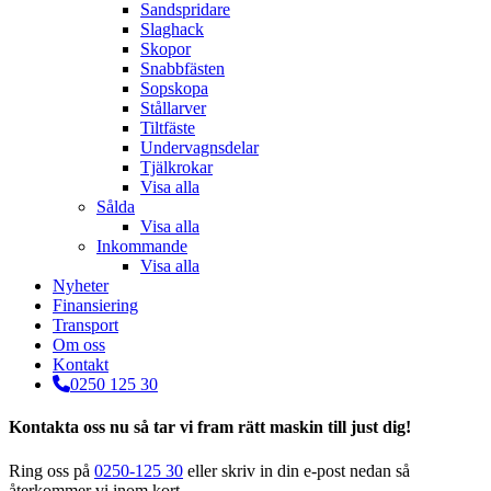
Sandspridare
Slaghack
Skopor
Snabbfästen
Sopskopa
Stållarver
Tiltfäste
Undervagnsdelar
Tjälkrokar
Visa alla
Sålda
Visa alla
Inkommande
Visa alla
Nyheter
Finansiering
Transport
Om oss
Kontakt
0250 125 30
Kontakta oss nu så tar vi fram rätt maskin till just dig!
Ring oss på
0250-125 30
eller skriv in din e-post nedan så
återkommer vi inom kort