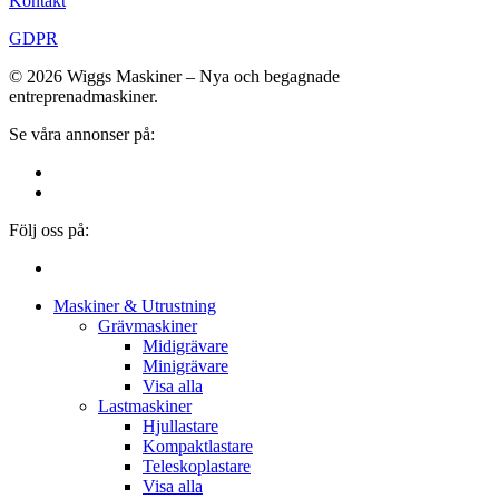
Kontakt
GDPR
© 2026 Wiggs Maskiner – Nya och begagnade
entreprenadmaskiner.
Se våra annonser på:
Följ oss på:
Close
Maskiner & Utrustning
Menu
Grävmaskiner
Midigrävare
Minigrävare
Visa alla
Lastmaskiner
Hjullastare
Kompaktlastare
Teleskoplastare
Visa alla