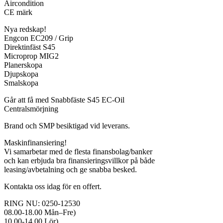
Aircondition
CE märk
Nya redskap!
Engcon EC209 / Grip
Direktinfäst S45
Microprop MIG2
Planerskopa
Djupskopa
Smalskopa
Går att få med Snabbfäste S45 EC-Oil
Centralsmörjning
Brand och SMP besiktigad vid leverans.
Maskinfinansiering!
Vi samarbetar med de flesta finansbolag/banker
och kan erbjuda bra finansieringsvillkor på både
leasing/avbetalning och ge snabba besked.
Kontakta oss idag för en offert.
RING NU: 0250-12530
08.00-18.00 Mån–Fre)
10.00-14.00 Lör)