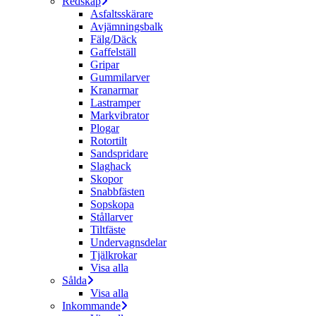
Redskap
Asfaltsskärare
Avjämningsbalk
Fälg/Däck
Gaffelställ
Gripar
Gummilarver
Kranarmar
Lastramper
Markvibrator
Plogar
Rotortilt
Sandspridare
Slaghack
Skopor
Snabbfästen
Sopskopa
Stållarver
Tiltfäste
Undervagnsdelar
Tjälkrokar
Visa alla
Sålda
Visa alla
Inkommande