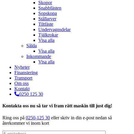
Skopor
Snabbfästen
Sopskopa
Stållarver
Tiltfäste
Undervagnsdelar
Tjälkrokar
Visa alla
Sålda
Visa alla
Inkommande
Visa alla
Nyheter
Finansiering
Transport
Om oss
Kontakt
0250 125 30
Kontakta oss nu så tar vi fram rätt maskin till just dig!
Ring oss på
0250-125 30
eller skriv in din e-post nedan så
återkommer vi inom kort