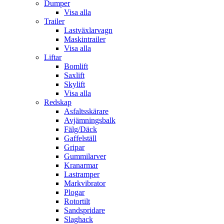
Dumper
Visa alla
Trailer
Lastväxlarvagn
Maskintrailer
Visa alla
Liftar
Bomlift
Saxlift
Skylift
Visa alla
Redskap
Asfaltsskärare
Avjämningsbalk
Fälg/Däck
Gaffelställ
Gripar
Gummilarver
Kranarmar
Lastramper
Markvibrator
Plogar
Rotortilt
Sandspridare
Slaghack