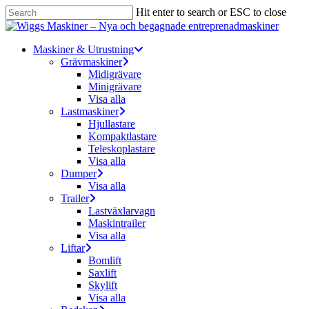
Skip
Hit enter to search or ESC to close
to
Close
main
Search
content
Menu
Maskiner & Utrustning
Grävmaskiner
Midigrävare
Minigrävare
Visa alla
Lastmaskiner
Hjullastare
Kompaktlastare
Teleskoplastare
Visa alla
Dumper
Visa alla
Trailer
Lastväxlarvagn
Maskintrailer
Visa alla
Liftar
Bomlift
Saxlift
Skylift
Visa alla