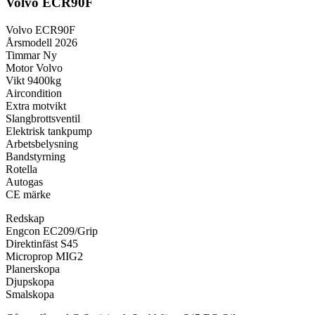
Volvo ECR90F
Volvo ECR90F
Årsmodell 2026
Timmar Ny
Motor Volvo
Vikt 9400kg
Aircondition
Extra motvikt
Slangbrottsventil
Elektrisk tankpump
Arbetsbelysning
Bandstyrning
Rotella
Autogas
CE märke
Redskap
Engcon EC209/Grip
Direktinfäst S45
Microprop MIG2
Planerskopa
Djupskopa
Smalskopa