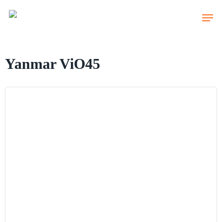
Skip
to
main
content
Yanmar ViO45