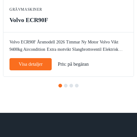
GRÄVMASKINER
Volvo ECR90F
Volvo ECR90F
Årsmodell 2026
Timmar Ny
Motor Volvo
Vikt
9400kg
Aircondition
Extra motvikt
Slangbrottsventil
Elektrisk
tankpump
Arbetsbelysning
Bandstyrning
Rotella
Autogas
CE märke
Visa detaljer
Pris: på begäran
1
2
3
4