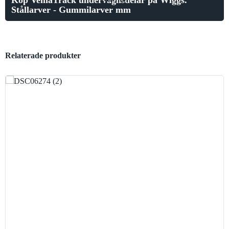
Köp VemaTrack undervagnsdelar på Wiggs.
Stållarver - Gummilarver mm
Relaterade produkter