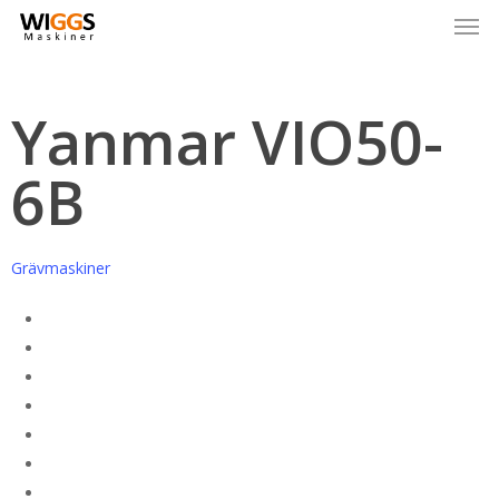
Skip
to
main
content
Yanmar VIO50-
6B
Grävmaskiner