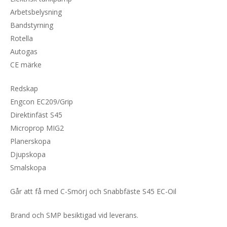
Arbetsbelysning
Bandstyrning
Rotella
Autogas
CE märke
Redskap
Engcon EC209/Grip
Direktinfäst S45
Microprop MIG2
Planerskopa
Djupskopa
Smalskopa
Går att få med C-Smörj och Snabbfäste S45 EC-Oil
Brand och SMP besiktigad vid leverans.