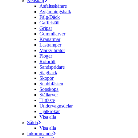
Redskap
Asfaltsskärare
Avjämningsbalk
Fälg/Däck
Gaffelställ
Gripar
Gummilarver
Kranarmar
Lastramper
Markvibrator
Plogar
Rotortilt
Sandspridare
Slaghack
Skopor
Snabbfästen
Sopskopa
Stållarver
Tiltfäste
Undervagnsdelar
Tjälkrokar
Visa alla
Sålda
Visa alla
Inkommande