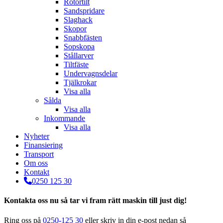
Rotortilt
Sandspridare
Slaghack
Skopor
Snabbfästen
Sopskopa
Stållarver
Tiltfäste
Undervagnsdelar
Tjälkrokar
Visa alla
Sålda
Visa alla
Inkommande
Visa alla
Nyheter
Finansiering
Transport
Om oss
Kontakt
0250 125 30
Kontakta oss nu så tar vi fram rätt maskin till just dig!
Ring oss på
0250-125 30
eller skriv in din e-post nedan så