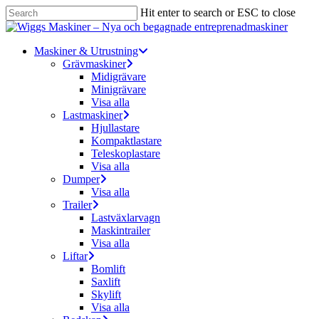
Skip
Hit enter to search or ESC to close
to
Close
main
Search
content
Menu
Maskiner & Utrustning
Grävmaskiner
Midigrävare
Minigrävare
Visa alla
Lastmaskiner
Hjullastare
Kompaktlastare
Teleskoplastare
Visa alla
Dumper
Visa alla
Trailer
Lastväxlarvagn
Maskintrailer
Visa alla
Liftar
Bomlift
Saxlift
Skylift
Visa alla