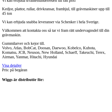
Vi kan erbjuda kvalitetsunderreden till rätt pris!
Kedjor, plattor, rullar, drivkransar, framhjul, till grävmaskiner upp till
45 ton
Vi kan erbjuda snabba leveranser via Schenker i hela Sverige.
Välkommen att kontakta oss så tar vi fram rätt undervagnsdel till din
grävmaskin.
Gummilarver och kejor till.
Volvo, Atlas, BobCat, Doosan, Daewoo, Kobelco, Kubota,
Komatsu, JCB, Neuson, New Holland, Schaeff, Takeuchi, Terex,
Airman, Yanmar, Hitachi, Hyundai
Visa detaljer
Pris: på begäran
Wiggs är distributör för: