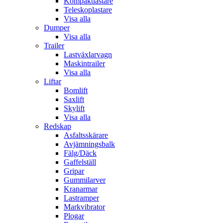
Kompaktlastare
Teleskoplastare
Visa alla
Dumper
Visa alla
Trailer
Lastväxlarvagn
Maskintrailer
Visa alla
Liftar
Bomlift
Saxlift
Skylift
Visa alla
Redskap
Asfaltsskärare
Avjämningsbalk
Fälg/Däck
Gaffelställ
Gripar
Gummilarver
Kranarmar
Lastramper
Markvibrator
Plogar